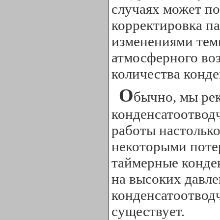
случаях может по
корректировка па
изменениями тем
атмосферного во
количества конде
О
бычно, мы ре
конденсатоотводч
работы настолько
некоторыми потер
таймерные конде
на высоких давле
конденсатоотводч
существует.