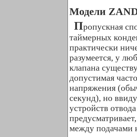
Модели ZAN
П
ропускная сп
таймерных конде
практически ниче
разумеется, у лю
клапана существ
допустимая часто
напряжения (обы
секунд), но ввиду
устройств отвода
предусматривает
между подачами 