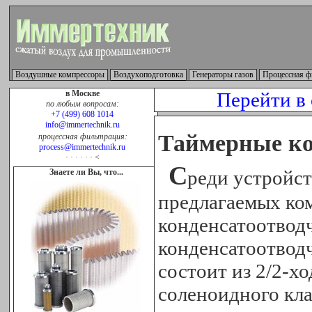
Воздушные компрессоры
Воздухоподготовка
Генераторы газов
Процессная ф
в Москве
Перейти в
по любым вопросам:
+7 (499) 608 1014
info@immertechnik.ru
Таймерные ко
процессная фильтрация:
process@immertechnik.ru
· · · · · · <
С
реди устройст
Знаете ли Вы, что...
предлагаемых ко
конденсатоотвод
конденсатоотвод
состоит из 2/2-х
соленоидного кла