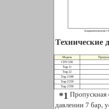
Конденсатоотводчик CD
Технические 
Модель
Пропуск
CDV/230
Trap 11
Trap 22
Trap 2/100
Trap 2/250
Trap 2/350
Пропускная 
*1
давлении 7 бар, 