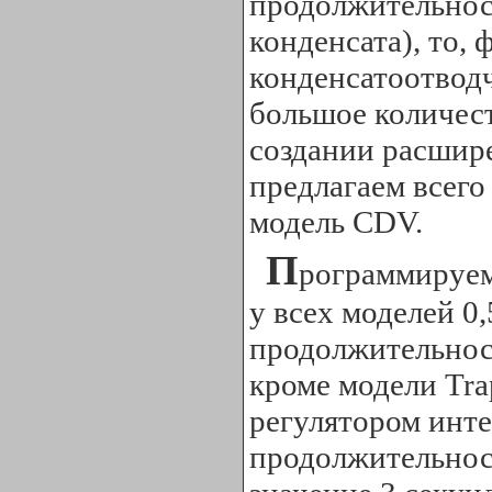
продолжительнос
конденсата), то,
конденсатоотвод
большое количест
создании расшире
предлагаем всего
модель CDV.
П
рограммируем
у всех моделей 0
продолжительност
кроме модели Tra
регулятором инте
продолжительнос