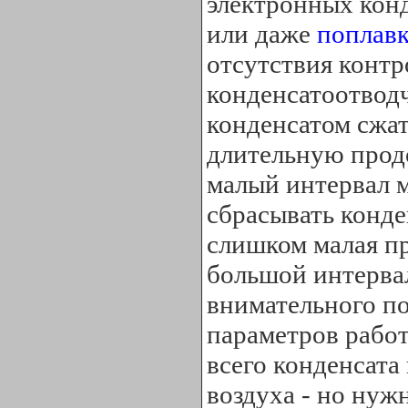
электронных кон
или даже
поплавк
отсутствия контр
конденсатоотводч
конденсатом сжат
длительную прод
малый интервал м
сбрасывать конде
слишком малая п
большой интервал
внимательного п
параметров работ
всего конденсата
воздуха - но нуж