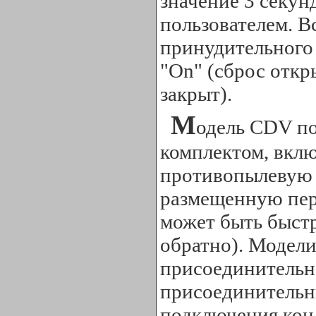
значение 3 секун
пользователем. 
принудительного 
"On" (сброс откры
закрыт).
М
одель CDV по
комплектом, вк
противопылевую 
размещенную пере
может быть быст
обратно). Модели
присоединительно
присоединительны
подключения кон