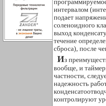
программируемое
интервалом (инте
подает напряжен
соленоидного кла
выход конденсату
течение определ
сброса), после ч
И
з преимущест
вообще, и тайме
частности, следу
надежность рабо
конденсатоотводч
контролируют уро